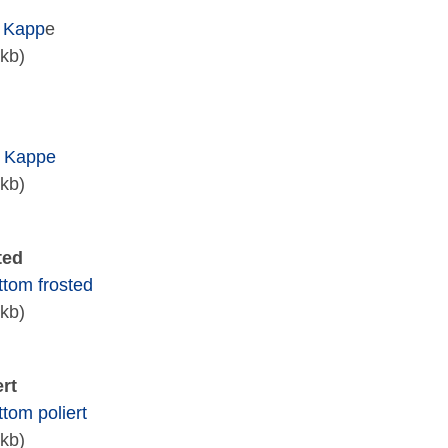
t Kapp
e
kb)
d Kappe
kb)
ted
ttom frosted
kb)
rt
tom poliert
kb)