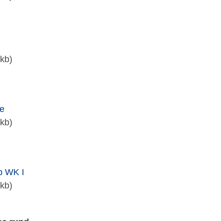
kb)
pe
kb)
p WK I
kb)